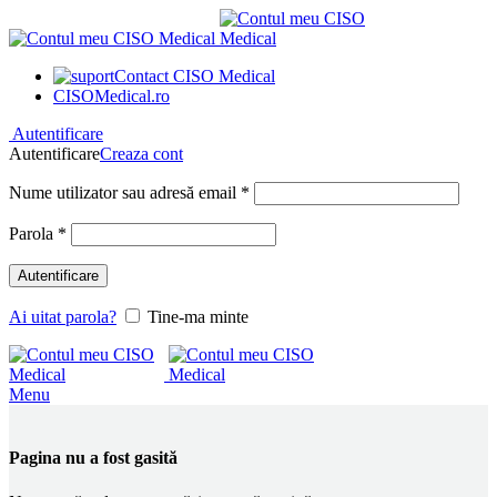
Contact CISO Medical
CISOMedical.ro
Autentificare
Autentificare
Creaza cont
Obligatoriu
Nume utilizator sau adresă email
*
Obligatoriu
Parola
*
Autentificare
Ai uitat parola?
Tine-ma minte
Menu
Pagina nu a fost gasită