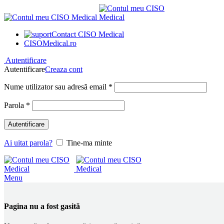
Contact CISO Medical
CISOMedical.ro
Autentificare
Autentificare
Creaza cont
Obligatoriu
Nume utilizator sau adresă email
*
Obligatoriu
Parola
*
Autentificare
Ai uitat parola?
Tine-ma minte
Menu
Pagina nu a fost gasită