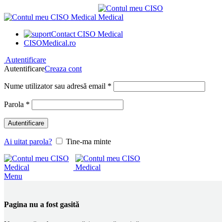
Contact CISO Medical
CISOMedical.ro
Autentificare
Autentificare
Creaza cont
Obligatoriu
Nume utilizator sau adresă email
*
Obligatoriu
Parola
*
Autentificare
Ai uitat parola?
Tine-ma minte
Menu
Pagina nu a fost gasită