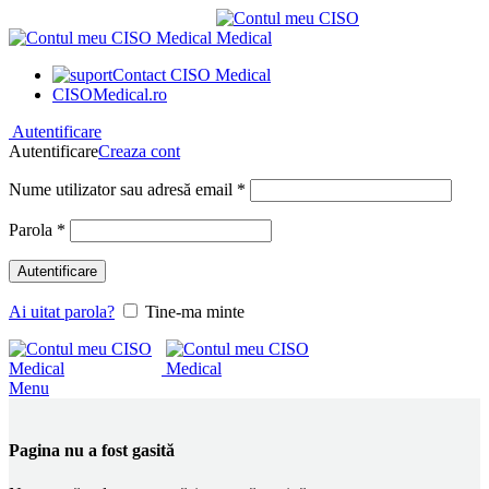
Contact CISO Medical
CISOMedical.ro
Autentificare
Autentificare
Creaza cont
Obligatoriu
Nume utilizator sau adresă email
*
Obligatoriu
Parola
*
Autentificare
Ai uitat parola?
Tine-ma minte
Menu
Pagina nu a fost gasită