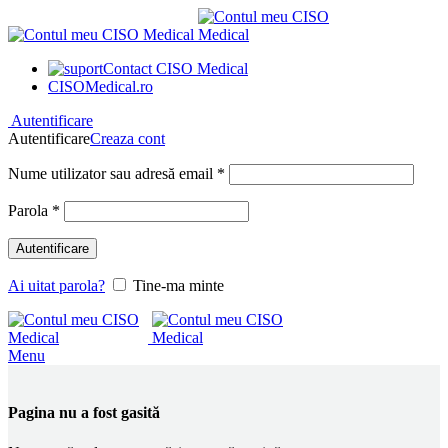
Contact CISO Medical
CISOMedical.ro
Autentificare
Autentificare
Creaza cont
Obligatoriu
Nume utilizator sau adresă email
*
Obligatoriu
Parola
*
Autentificare
Ai uitat parola?
Tine-ma minte
Menu
Pagina nu a fost gasită