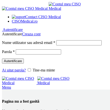
Contact CISO Medical
CISOMedical.ro
Autentificare
Autentificare
Creaza cont
Obligatoriu
Nume utilizator sau adresă email
*
Obligatoriu
Parola
*
Autentificare
Ai uitat parola?
Tine-ma minte
Menu
Pagina nu a fost gasită